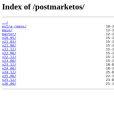
Index of /postmarketos/
../
extra-repos/
main/
master/
v20.05/
v21.03/
v21.06/
v21.12/
v22.06/
v22.12/
v23.06/
v23.12/
v24.06/
v24.12/
v25.06/
v25.12/
v26.06/